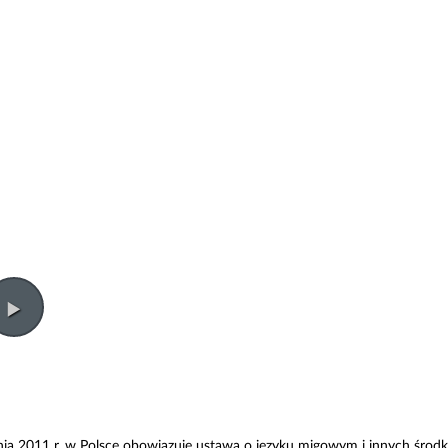
nia 2011 r. w Polsce obowiązuje ustawa o języku migowym i innych środ