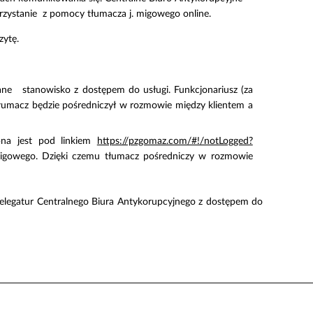
rzystanie z pomocy tłumacza j. migowego online.
zytę.
wane stanowisko z dostępem do usługi. Funkcjonariusz (za
łumacz będzie pośredniczył w rozmowie między klientem a
pna jest pod linkiem
https://pzgomaz.com/#!/notLogged?
 migowego. Dzięki czemu tłumacz pośredniczy w rozmowie
ji delegatur Centralnego Biura Antykorupcyjnego z dostępem do