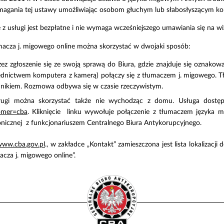
ymagania tej ustawy umożliwiając osobom głuchym lub słabosłyszącym ko
 z usługi jest bezpłatne i nie wymaga wcześniejszego umawiania się na wi
umacza j. migowego online można skorzystać w dwojaki sposób:
ez zgłoszenie się ze swoją sprawą do Biura, gdzie znajduje się oznako
dnictwem komputera z kamerą) połączy się z tłumaczem j. migowego. T
nikiem. Rozmowa odbywa się w czasie rzeczywistym.
ługi można skorzystać także nie wychodząc z domu. Usługa dostę
omer=cba
. Kliknięcie linku wywołuje połączenie z tłumaczem języka
onicznej z funkcjonariuszem Centralnego Biura Antykorupcyjnego.
ww.cba.gov.pl
., w zakładce „Kontakt” zamieszczona jest lista lokalizac
acza j. migowego online”.