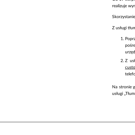
realizuje w
Skorzystanie
Z usługi tł
Poprz
pośre
urzęd
Z us
cust
telef
Na stronie
w
usługi „Tłum