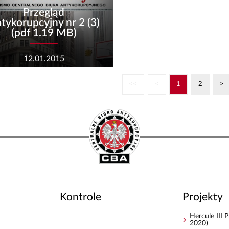
Przegląd
tykorupcyjny nr 2 (3)
(pdf 1.19 MB)
12.01.2015
<<
<
1
2
>
Kontrole
Projekty
Hercule III
2020)