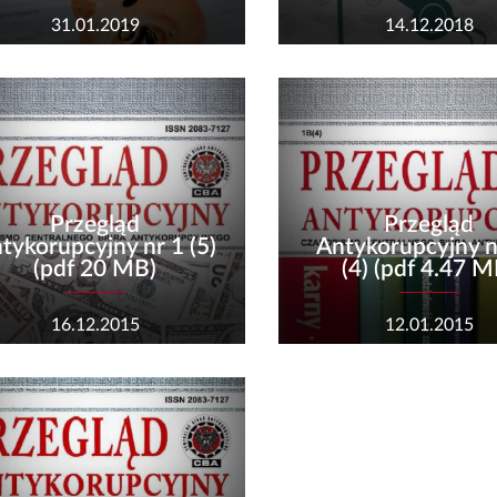
31.01.2019
14.12.2018
Przegląd
Przegląd
tykorupcyjny nr 1 (5)
Antykorupcyjny n
(pdf 20 MB)
(4) (pdf 4.47 M
16.12.2015
12.01.2015