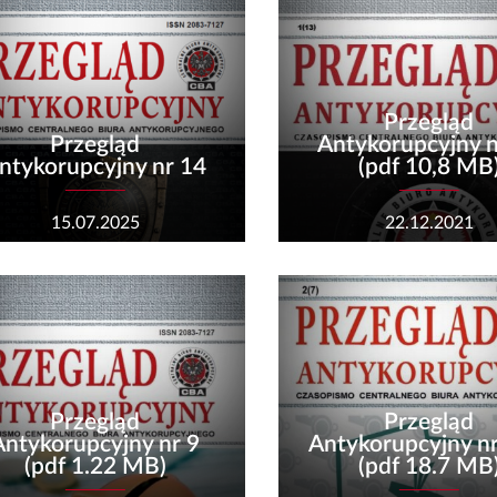
Przegląd
Przegląd
Antykorupcyjny n
ntykorupcyjny nr 14
(pdf 10,8 MB
15.07.2025
22.12.2021
Przegląd
Przegląd
Antykorupcyjny nr 9
Antykorupcyjny nr
(pdf 1.22 MB)
(pdf 18.7 MB