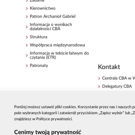
Zadania
Kierownictwo
Patron Archanioł Gabriel
Informacja o wynikach
działalności CBA
Struktura
Współpraca międzynarodowa
Informacja w tekście łatwym do
czytania (ETR)
Patronaty
Kontakt
Centrala CBA w 
Delegatury CBA
Zgłoś korupcję
Dla mediów
Poniżej możesz ustawić pliki cookies. Korzystanie przez nas i naszych
Sygnaliści - zgłos
pole wybranych kategorii i zatwierdź przyciskiem „Zapisz wybór” lub „
zewnętrzne
znajdziesz w Polityce prywatności.
Cenimy twoją prywatność