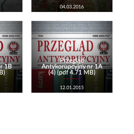
04.03.2016
Przegląd
r 1B
Antykorupcyjny nr 1A
B)
(4) (pdf 4.71 MB)
12.01.2015