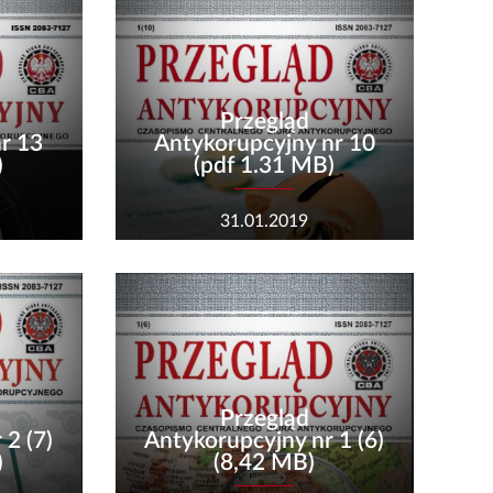
Przegląd
r 13
Antykorupcyjny nr 10
)
(pdf 1.31 MB)
31.01.2019
Przegląd
 2 (7)
Antykorupcyjny nr 1 (6)
)
(8,42 MB)