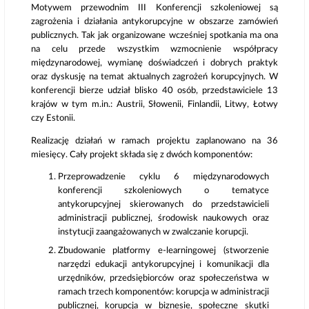
Motywem przewodnim III Konferencji szkoleniowej są
zagrożenia i działania antykorupcyjne w obszarze zamówień
publicznych. Tak jak organizowane wcześniej spotkania ma ona
na celu przede wszystkim wzmocnienie współpracy
międzynarodowej, wymianę doświadczeń i dobrych praktyk
oraz dyskusję na temat aktualnych zagrożeń korupcyjnych. W
konferencji bierze udział blisko 40 osób, przedstawiciele 13
krajów w tym m.in.: Austrii, Słowenii, Finlandii, Litwy, Łotwy
czy Estonii.
Realizację działań w ramach projektu zaplanowano na 36
miesięcy. Cały projekt składa się z dwóch komponentów:
Przeprowadzenie cyklu 6 międzynarodowych
konferencji szkoleniowych o tematyce
antykorupcyjnej skierowanych do przedstawicieli
administracji publicznej, środowisk naukowych oraz
instytucji zaangażowanych w zwalczanie korupcji.
Zbudowanie platformy e-learningowej (stworzenie
narzędzi edukacji antykorupcyjnej i komunikacji dla
urzędników, przedsiębiorców oraz społeczeństwa w
ramach trzech komponentów: korupcja w administracji
publicznej, korupcja w biznesie, społeczne skutki