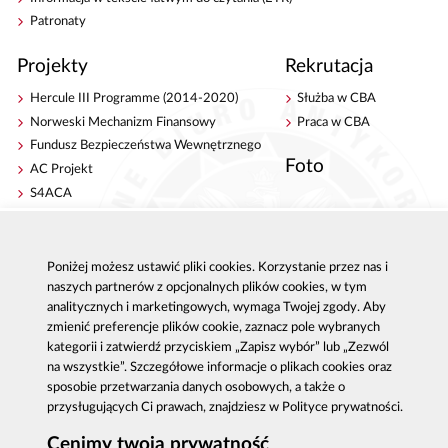
Patronaty
Projekty
Rekrutacja
Hercule III Programme (2014-2020)
Służba w CBA
Norweski Mechanizm Finansowy
Praca w CBA
Fundusz Bezpieczeństwa Wewnętrznego
Foto
AC Projekt
S4ACA
Antykorupcja
Kontakt
Poniżej możesz ustawić pliki cookies. Korzystanie przez nas i
Publikacje
Centrala CBA w Warszawie
naszych partnerów z opcjonalnych plików cookies, w tym
Strategie antykorupcyjne
Delegatury CBA
analitycznych i marketingowych, wymaga Twojej zgody. Aby
Platforma e-learningowa
Zgłoś korupcję
zmienić preferencje plików cookie, zaznacz pole wybranych
Dla mediów
kategorii i zatwierdź przyciskiem „Zapisz wybór” lub „Zezwól
Sygnaliści - zgłoszenia zewnętrzne
na wszystkie”. Szczegółowe informacje o plikach cookies oraz
sposobie przetwarzania danych osobowych, a także o
przysługujących Ci prawach, znajdziesz w Polityce prywatności.
Cenimy twoją prywatność