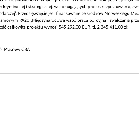
z: kryminalnej i strategicznej, wspomagających proces rozpoznawania, zwa
odarczej”. Przedsięwzięcie jest finansowane ze środków Norweskiego 
ramowym PA20 „Międzynarodowa współpraca policyjna i zwalczanie prze
ść całkowita projektu wynosi 545 292,00 EUR, tj. 2 345 411,00 zł.
ół Prasowy CBA