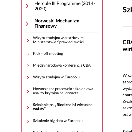
Hercule III Programme (2014-
Sz
2020)
Norweski Mechanizm
Finansowy
Wizyta studyjna w austriackim
CBA
Ministerstwie Sprawiedliwości
wir
Kick - off meeting
Międzynarodowa konferencja CBA
W szk
Wizyta studyjna w Europolu
zapr
wydar
Nowoczesna pracownia szkoleniowa
analizy kryminalnej otwarta
chara
Zwal
Szkolenie pn. „Blockchain i wirtualne
sekto
waluty”
praw
Szkolenie big data w Europolu
Szko