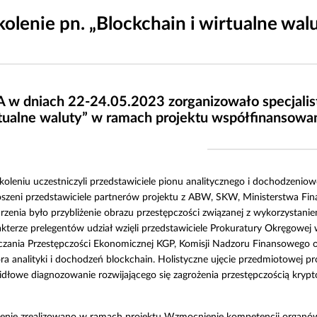
kolenie pn. „Blockchain i wirtualne wal
 w dniach 22-24.05.2023 zorganizowało specjalisty
tualne waluty” w ramach projektu współfinansowa
oleniu uczestniczyli przedstawiciele pionu analitycznego i dochodzeniow
oszeni przedstawiciele partnerów projektu z ABW, SKW, Ministerstwa Fi
zenia było przybliżenie obrazu przestępczości związanej z wykorzystanie
kterze prelegentów udział wzięli przedstawiciele Prokuratury Okręgowej w
czania Przestępczości Ekonomicznej KGP, Komisji Nadzoru Finansowego 
ra analityki i dochodzeń blockchain. Holistyczne ujęcie przedmiotowej p
idłowe diagnozowanie rozwijającego się zagrożenia przestępczością kryp
lenie zrealizowano w ramach projektu Wzmocnienie kompetencji organów 