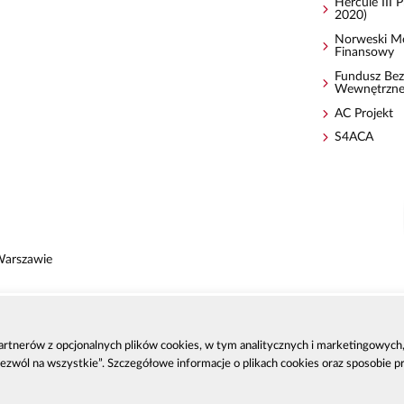
Hercule III
2020)
Norweski M
Finansowy
Fundusz Bez
Wewnętrzn
AC Projekt
S4ACA
Warszawie
 partnerów z opcjonalnych plików cookies, w tym analitycznych i marketingowyc
zenia
Zezwól na wszystkie”. Szczegółowe informacje o plikach cookies oraz sposobie 