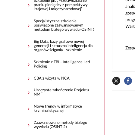
Szkolenie pn. „Przeciwdziałanie
praniu pieniędzy z perspektywy
anali
krajowej i międzynarodowej”
gosp
prog
Specjalistyczne szkolenie
poświęcone zaawansowanym
Warto
metodom białego wywiadu (OSINT)
Big Data, bazy grafowe nowej
generacji i sztuczna inteligencja dla
Zesp
organów ścigania - szkolenie
Szkolenie z FBI - Intelligence Led
Policing
CBA z wizytą w NCA
Uroczyste zakończenie Projektu
NMF
Nowe trendy w informatyce
kryminalistycznej
Zaawansowane metody białego
wywiadu (OSINT 2)