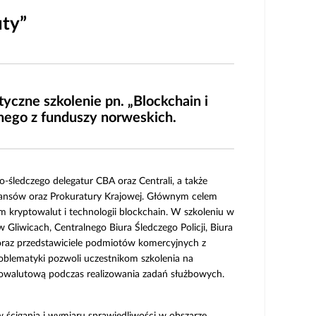
uty”
czne szkolenie pn. „Blockchain i
nego z funduszy norweskich.
o-śledczego delegatur CBA oraz Centrali, a także
nansów oraz Prokuratury Krajowej. Głównym celem
m kryptowalut i technologii blockchain. W szkoleniu w
 Gliwicach, Centralnego Biura Śledczego Policji, Biura
oraz przedstawiciele podmiotów komercyjnych z
roblematyki pozwoli uczestnikom szkolenia na
towalutową podczas realizowania zadań służbowych.
ścigania i wymiaru sprawiedliwości w obszarze