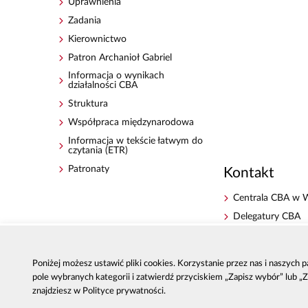
Uprawnienia
Zadania
Kierownictwo
Patron Archanioł Gabriel
Informacja o wynikach
działalności CBA
Struktura
Współpraca międzynarodowa
Informacja w tekście łatwym do
czytania (ETR)
Patronaty
Kontakt
Centrala CBA w 
Delegatury CBA
Zgłoś korupcję
Dla mediów
Poniżej możesz ustawić pliki cookies. Korzystanie przez nas i naszych
Sygnaliści - zgłos
pole wybranych kategorii i zatwierdź przyciskiem „Zapisz wybór” lub „
zewnętrzne
znajdziesz w Polityce prywatności.