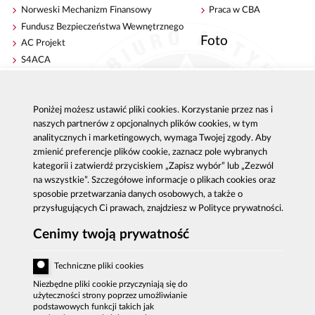
Norweski Mechanizm Finansowy
Praca w CBA
Fundusz Bezpieczeństwa Wewnętrznego
Foto
AC Projekt
S4ACA
Antykorupcja
Kontakt
Poniżej możesz ustawić pliki cookies. Korzystanie przez nas i
Publikacje
Centrala CBA w Warszawie
naszych partnerów z opcjonalnych plików cookies, w tym
Strategie antykorupcyjne
Delegatury CBA
analitycznych i marketingowych, wymaga Twojej zgody. Aby
Platforma e-learningowa
Zgłoś korupcję
zmienić preferencje plików cookie, zaznacz pole wybranych
Dla mediów
kategorii i zatwierdź przyciskiem „Zapisz wybór” lub „Zezwól
na wszystkie”. Szczegółowe informacje o plikach cookies oraz
Sygnaliści - zgłoszenia zewnętrzne
sposobie przetwarzania danych osobowych, a także o
przysługujących Ci prawach, znajdziesz w Polityce prywatności.
Cenimy twoją prywatność
Al. Ujazdowskie 9, 00-583 Warszawa
Zgłoszenie korupcji: 800 808 808, email:
Techniczne pliki cookies
sygnal
@
cba.gov.pl
fax: 22 437 2297, tel.: 22 437 2222, email:
Niezbędne pliki cookie przyczyniają się do
bip
@
cba.gov.pl
użyteczności strony poprzez umożliwianie
podstawowych funkcji takich jak