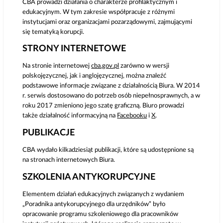
CBA prowadzi działania o charakterze profilaktycznym i
edukacyjnym. W tym zakresie współpracuje z różnymi
instytucjami oraz organizacjami pozarządowymi, zajmującymi
się tematyką korupcji.
STRONY INTERNETOWE
Na stronie internetowej
cba.gov.pl
zarówno w wersji
polskojęzycznej, jak i anglojęzycznej, można znaleźć
podstawowe informacje związane z działalnością Biura. W 2014
r. serwis dostosowano do potrzeb osób niepełnosprawnych, a w
roku 2017 zmieniono jego szatę graﬁczną. Biuro prowadzi
także działalność informacyjną na
Facebooku
i
X
.
PUBLIKACJE
CBA wydało kilkadziesiąt publikacji, które są udostępnione są
na stronach internetowych Biura.
SZKOLENIA ANTYKORUPCYJNE
Elementem działań edukacyjnych związanych z wydaniem
„Poradnika antykorupcyjnego dla urzędników” było
opracowanie programu szkoleniowego dla pracowników