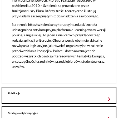
instytucji państwowych, którego realizację rozpoczęto w
październiku 2010 r. Szkolenia są prowadzone przez
funkcjonariuszy Biura, którzy treści teoretyczne ilustrują
przykładami zaczerpniętymi z doświadczenia zawodowego.
Na stronie
http://szkoleniaantykorupcyjne.edu.pl/
została
udostępniona antykorupcyjna platforma e-learningowa w wersji
polskiej i angielskiej. To jeden z nielicznych przykładów tego
rodzaju aplikacji w Europie. Obecna wersja obejmuje aktualne
rozwiązania legislacyjne, jak również organizacyjne w zakresie
przeciwdziałania korupcji w Polsce i dostosowana jest do
potrzeb wszystkich osób zainteresowanych tematyką korupcji,
w szczególności urzędników, przedsiębiorców, studentów oraz
uczniów.
Publikacje
Strategie antykorupcyjne