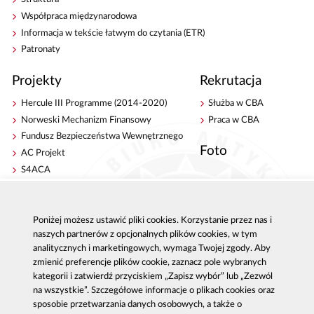
Współpraca międzynarodowa
Informacja w tekście łatwym do czytania (ETR)
Patronaty
Projekty
Rekrutacja
Hercule III Programme (2014-2020)
Służba w CBA
Norweski Mechanizm Finansowy
Praca w CBA
Fundusz Bezpieczeństwa Wewnętrznego
Foto
AC Projekt
S4ACA
Antykorupcja
Kontakt
Poniżej możesz ustawić pliki cookies. Korzystanie przez nas i
Publikacje
Centrala CBA w Warszawie
naszych partnerów z opcjonalnych plików cookies, w tym
Strategie antykorupcyjne
Delegatury CBA
analitycznych i marketingowych, wymaga Twojej zgody. Aby
Platforma e-learningowa
Zgłoś korupcję
zmienić preferencje plików cookie, zaznacz pole wybranych
Dla mediów
kategorii i zatwierdź przyciskiem „Zapisz wybór” lub „Zezwól
Sygnaliści - zgłoszenia zewnętrzne
na wszystkie”. Szczegółowe informacje o plikach cookies oraz
sposobie przetwarzania danych osobowych, a także o