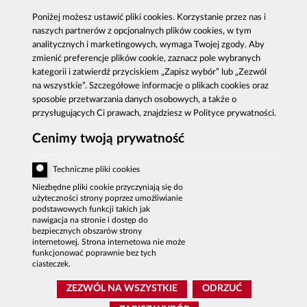
Antykorupcja
Kontakt
Poniżej możesz ustawić pliki cookies. Korzystanie przez nas i
Publikacje
Centrala CBA w Warszawie
naszych partnerów z opcjonalnych plików cookies, w tym
Strategie antykorupcyjne
Delegatury CBA
analitycznych i marketingowych, wymaga Twojej zgody. Aby
Platforma e-learningowa
Zgłoś korupcję
zmienić preferencje plików cookie, zaznacz pole wybranych
kategorii i zatwierdź przyciskiem „Zapisz wybór” lub „Zezwól
Dla mediów
na wszystkie”. Szczegółowe informacje o plikach cookies oraz
Sygnaliści - zgłoszenia zewnętrzne
sposobie przetwarzania danych osobowych, a także o
przysługujących Ci prawach, znajdziesz w Polityce prywatności.
Cenimy twoją prywatność
Al. Ujazdowskie 9, 00-583 Warszawa
Zgłoszenie korupcji: 800 808 808, email:
Techniczne pliki cookies
sygnal
@
cba.gov.pl
fax: 22 437 2297, tel.: 22 437 2222, email:
Niezbędne pliki cookie przyczyniają się do
bip
@
cba.gov.pl
użyteczności strony poprzez umożliwianie
podstawowych funkcji takich jak
nawigacja na stronie i dostęp do
DEKLARACJA DOSTĘPNOŚCI
bezpiecznych obszarów strony
internetowej. Strona internetowa nie może
MAPA SERWISU
funkcjonować poprawnie bez tych
POLITYKA PRYWATNOŚCI
ciasteczek.
BIP CBA