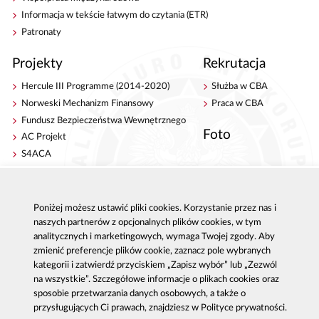
Informacja w tekście łatwym do czytania (ETR)
Patronaty
Projekty
Rekrutacja
Hercule III Programme (2014-2020)
Służba w CBA
Norweski Mechanizm Finansowy
Praca w CBA
Fundusz Bezpieczeństwa Wewnętrznego
Foto
AC Projekt
S4ACA
Antykorupcja
Kontakt
Poniżej możesz ustawić pliki cookies. Korzystanie przez nas i
Publikacje
Centrala CBA w Warszawie
naszych partnerów z opcjonalnych plików cookies, w tym
Strategie antykorupcyjne
Delegatury CBA
analitycznych i marketingowych, wymaga Twojej zgody. Aby
Platforma e-learningowa
Zgłoś korupcję
zmienić preferencje plików cookie, zaznacz pole wybranych
Dla mediów
kategorii i zatwierdź przyciskiem „Zapisz wybór” lub „Zezwól
Sygnaliści - zgłoszenia zewnętrzne
na wszystkie”. Szczegółowe informacje o plikach cookies oraz
sposobie przetwarzania danych osobowych, a także o
przysługujących Ci prawach, znajdziesz w Polityce prywatności.