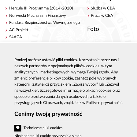
Hercule III Programme (2014-2020)
Służba w CBA
Norweski Mechanizm Finansowy
Praca w CBA
Fundusz Bezpieczeństwa Wewnętrznego
Foto
AC Projekt
S4ACA
Antykorupcja
Kontakt
Poniżej możesz ustawić pliki cookies. Korzystanie przez nas i
Publikacje
Centrala CBA w Warszawie
naszych partnerów z opcjonalnych plików cookies, w tym
Strategie antykorupcyjne
Delegatury CBA
analitycznych i marketingowych, wymaga Twojej zgody. Aby
Platforma e-learningowa
Zgłoś korupcję
zmienić preferencje plików cookie, zaznacz pole wybranych
Dla mediów
kategorii i zatwierdź przyciskiem „Zapisz wybór” lub „Zezwól
Sygnaliści - zgłoszenia zewnętrzne
na wszystkie”. Szczegółowe informacje o plikach cookies oraz
sposobie przetwarzania danych osobowych, a także o
przysługujących Ci prawach, znajdziesz w Polityce prywatności.
Cenimy twoją prywatność
Al. Ujazdowskie 9, 00-583 Warszawa
Zgłoszenie korupcji: 800 808 808, email:
Techniczne pliki cookies
sygnal
@
cba.gov.pl
fax: 22 437 2297, tel.: 22 437 2222, email:
Niezbędne pliki cookie przyczyniają się do