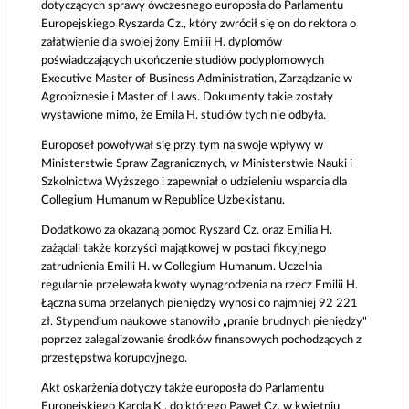
dotyczących sprawy ówczesnego europosła do Parlamentu
Europejskiego Ryszarda Cz., który zwrócił się on do rektora o
załatwienie dla swojej żony Emilii H. dyplomów
poświadczających ukończenie studiów podyplomowych
Executive Master of Business Administration, Zarządzanie w
Agrobiznesie i Master of Laws. Dokumenty takie zostały
wystawione mimo, że Emila H. studiów tych nie odbyła.
Europoseł powoływał się przy tym na swoje wpływy w
Ministerstwie Spraw Zagranicznych, w Ministerstwie Nauki i
Szkolnictwa Wyższego i zapewniał o udzieleniu wsparcia dla
Collegium Humanum w Republice Uzbekistanu.
Dodatkowo za okazaną pomoc Ryszard Cz. oraz Emilia H.
zażądali także korzyści majątkowej w postaci fikcyjnego
zatrudnienia Emilii H. w Collegium Humanum. Uczelnia
regularnie przelewała kwoty wynagrodzenia na rzecz Emilii H.
Łączna suma przelanych pieniędzy wynosi co najmniej 92 221
zł. Stypendium naukowe stanowiło „pranie brudnych pieniędzy"
poprzez zalegalizowanie środków finansowych pochodzących z
przestępstwa korupcyjnego.
Akt oskarżenia dotyczy także europosła do Parlamentu
Europejskiego Karola K., do którego Paweł Cz. w kwietniu