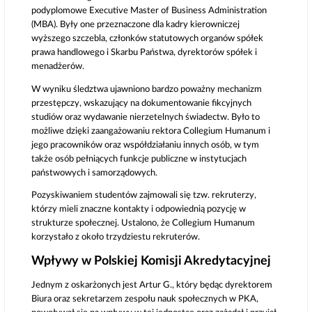
podyplomowe Executive Master of Business Administration
(MBA). Były one przeznaczone dla kadry kierowniczej
wyższego szczebla, członków statutowych organów spółek
prawa handlowego i Skarbu Państwa, dyrektorów spółek i
menadżerów.
W wyniku śledztwa ujawniono bardzo poważny mechanizm
przestępczy, wskazujący na dokumentowanie fikcyjnych
studiów oraz wydawanie nierzetelnych świadectw. Było to
możliwe dzięki zaangażowaniu rektora Collegium Humanum i
jego pracowników oraz współdziałaniu innych osób, w tym
także osób pełniących funkcje publiczne w instytucjach
państwowych i samorządowych.
Pozyskiwaniem studentów zajmowali się tzw. rekruterzy,
którzy mieli znaczne kontakty i odpowiednią pozycję w
strukturze społecznej. Ustalono, że Collegium Humanum
korzystało z około trzydziestu rekruterów.
Wpływy w Polskiej Komisji Akredytacyjnej
Jednym z oskarżonych jest Artur G., który będąc dyrektorem
Biura oraz sekretarzem zespołu nauk społecznych w PKA,