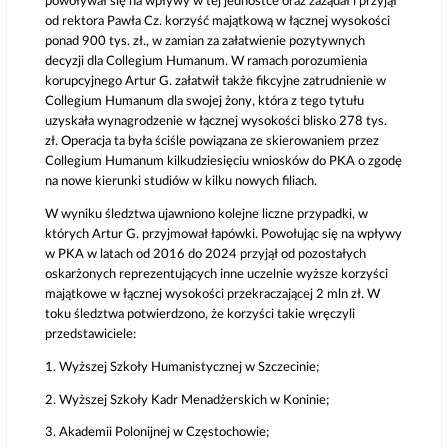
powoływał się na wpływy w tej jednostce oraz zażądał i przyjął
od rektora Pawła Cz. korzyść majątkową w łącznej wysokości
ponad 900 tys. zł., w zamian za załatwienie pozytywnych
decyzji dla Collegium Humanum. W ramach porozumienia
korupcyjnego Artur G. załatwił także fikcyjne zatrudnienie w
Collegium Humanum dla swojej żony, która z tego tytułu
uzyskała wynagrodzenie w łącznej wysokości blisko 278 tys.
zł. Operacja ta była ściśle powiązana ze skierowaniem przez
Collegium Humanum kilkudziesięciu wniosków do PKA o zgodę
na nowe kierunki studiów w kilku nowych filiach.
W wyniku śledztwa ujawniono kolejne liczne przypadki, w
których Artur G. przyjmował łapówki. Powołując się na wpływy
w PKA w latach od 2016 do 2024 przyjął od pozostałych
oskarżonych reprezentujących inne uczelnie wyższe korzyści
majątkowe w łącznej wysokości przekraczającej 2 mln zł. W
toku śledztwa potwierdzono, że korzyści takie wręczyli
przedstawiciele:
1. Wyższej Szkoły Humanistycznej w Szczecinie;
2. Wyższej Szkoły Kadr Menadżerskich w Koninie;
3. Akademii Polonijnej w Częstochowie;