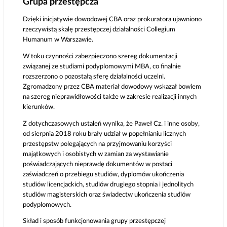
Grupa przestępcza
Dzięki inicjatywie dowodowej CBA oraz prokuratora ujawniono
rzeczywistą skalę przestępczej działalności Collegium
Humanum w Warszawie.
W toku czynności zabezpieczono szereg dokumentacji
związanej ze studiami podyplomowymi MBA, co finalnie
rozszerzono o pozostałą sferę działalności uczelni.
Zgromadzony przez CBA materiał dowodowy wskazał bowiem
na szereg nieprawidłowości także w zakresie realizacji innych
kierunków.
Z dotychczasowych ustaleń wynika, że Paweł Cz. i inne osoby,
od sierpnia 2018 roku brały udział w popełnianiu licznych
przestępstw polegających na przyjmowaniu korzyści
majątkowych i osobistych w zamian za wystawianie
poświadczających nieprawdę dokumentów w postaci
zaświadczeń o przebiegu studiów, dyplomów ukończenia
studiów licencjackich, studiów drugiego stopnia i jednolitych
studiów magisterskich oraz świadectw ukończenia studiów
podyplomowych.
Skład i sposób funkcjonowania grupy przestępczej