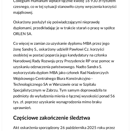
Collegium Humanum wpłacił łącznie kwotę 16 930 zł tytułem
czesnego, co w tej sytuacji stanowiło czyny wręczenia korzyści
majątkowej.
Oskarżony posłużył się poświadczającymi nieprawdę
dyplomami, przedkładając je w trakcie starań o pracę w spółce
ORLEN SA.
Co więcej w zamian za uzyskanie dyplomu MBA przez jego
żonę Sandrę S., oskarżony udzielił Pawłowi Cz. korzyści
osobistej w postaci poparcia jego kandydatury na członka
Narodowej Rady Rozwoju przy Prezydencie RP oraz pomoc w
uzyskaniu odznaczenia państwowego. Nadto Sandra S.
wykorzystała dyplom MBA jako członek Rad Nadzorczych
Wojskowego Centralnego Biura Konstrukcyjno -
Technologicznego SA w Warszawie oraz w Szpitalu
Specjalistycznym w Zabrzu. Tym samym doprowadziła te
podmioty do wyłudzenia mienia o łącznej wysokości ponad 56
tys. zł. poprzez uzyskanie wynagrodzenia mimo braku
uprawnień.
Częściowe zakończenie śledztwa
Akt oskarżenia sporządzony 26 października 2025 roku przez