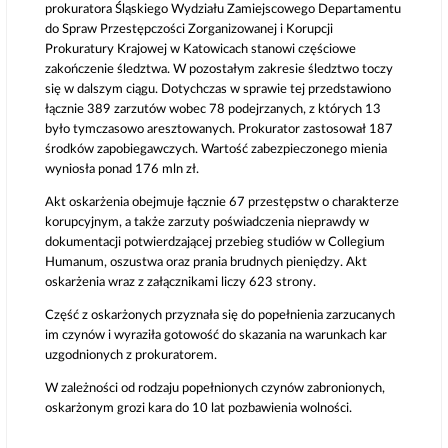
prokuratora Śląskiego Wydziału Zamiejscowego Departamentu
do Spraw Przestępczości Zorganizowanej i Korupcji
Prokuratury Krajowej w Katowicach stanowi częściowe
zakończenie śledztwa. W pozostałym zakresie śledztwo toczy
się w dalszym ciągu. Dotychczas w sprawie tej przedstawiono
łącznie 389 zarzutów wobec 78 podejrzanych, z których 13
było tymczasowo aresztowanych. Prokurator zastosował 187
środków zapobiegawczych. Wartość zabezpieczonego mienia
wyniosła ponad 176 mln zł.
Akt oskarżenia obejmuje łącznie 67 przestępstw o charakterze
korupcyjnym, a także zarzuty poświadczenia nieprawdy w
dokumentacji potwierdzającej przebieg studiów w Collegium
Humanum, oszustwa oraz prania brudnych pieniędzy. Akt
oskarżenia wraz z załącznikami liczy 623 strony.
Część z oskarżonych przyznała się do popełnienia zarzucanych
im czynów i wyraziła gotowość do skazania na warunkach kar
uzgodnionych z prokuratorem.
W zależności od rodzaju popełnionych czynów zabronionych,
oskarżonym grozi kara do 10 lat pozbawienia wolności.