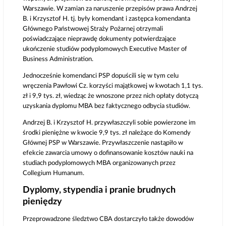
Warszawie. W zamian za naruszenie przepisów prawa Andrzej
B. i Krzysztof H. tj. były komendant i zastępca komendanta
Głównego Państwowej Straży Pożarnej otrzymali
poświadczające nieprawdę dokumenty potwierdzające
ukończenie studiów podyplomowych Executive Master of
Business Administration.
Jednocześnie komendanci PSP dopuścili się w tym celu
wręczenia Pawłowi Cz. korzyści majątkowej w kwotach 1,1 tys.
zł i 9,9 tys. zł, wiedząc że wnoszone przez nich opłaty dotyczą
uzyskania dyplomu MBA bez faktycznego odbycia studiów.
Andrzej B. i Krzysztof H. przywłaszczyli sobie powierzone im
środki pieniężne w kwocie 9,9 tys. zł należące do Komendy
Głównej PSP w Warszawie. Przywłaszczenie nastąpiło w
efekcie zawarcia umowy o dofinansowanie kosztów nauki na
studiach podyplomowych MBA organizowanych przez
Collegium Humanum.
Dyplomy, stypendia i pranie brudnych
pieniędzy
Przeprowadzone śledztwo CBA dostarczyło także dowodów