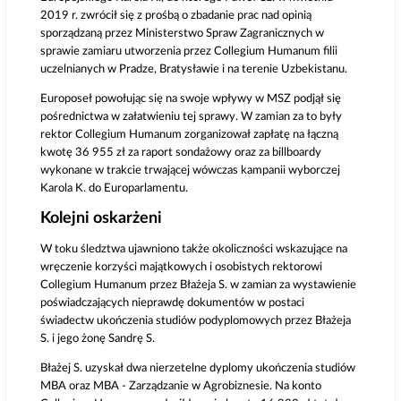
2019 r. zwrócił się z prośbą o zbadanie prac nad opinią
sporządzaną przez Ministerstwo Spraw Zagranicznych w
sprawie zamiaru utworzenia przez Collegium Humanum filii
uczelnianych w Pradze, Bratysławie i na terenie Uzbekistanu.
Europoseł powołując się na swoje wpływy w MSZ podjął się
pośrednictwa w załatwieniu tej sprawy. W zamian za to były
rektor Collegium Humanum zorganizował zapłatę na łączną
kwotę 36 955 zł za raport sondażowy oraz za billboardy
wykonane w trakcie trwającej wówczas kampanii wyborczej
Karola K. do Europarlamentu.
Kolejni oskarżeni
W toku śledztwa ujawniono także okoliczności wskazujące na
wręczenie korzyści majątkowych i osobistych rektorowi
Collegium Humanum przez Błażeja S. w zamian za wystawienie
poświadczających nieprawdę dokumentów w postaci
świadectw ukończenia studiów podyplomowych przez Błażeja
S. i jego żonę Sandrę S.
Błażej S. uzyskał dwa nierzetelne dyplomy ukończenia studiów
MBA oraz MBA - Zarządzanie w Agrobiznesie. Na konto