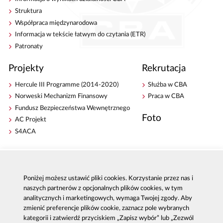
Struktura
Współpraca międzynarodowa
Informacja w tekście łatwym do czytania (ETR)
Patronaty
Projekty
Rekrutacja
Hercule III Programme (2014-2020)
Służba w CBA
Norweski Mechanizm Finansowy
Praca w CBA
Fundusz Bezpieczeństwa Wewnętrznego
Foto
AC Projekt
S4ACA
Antykorupcja
Kontakt
Publikacje
Centrala CBA w Warszawie
Poniżej możesz ustawić pliki cookies. Korzystanie przez nas i
Strategie antykorupcyjne
Delegatury CBA
naszych partnerów z opcjonalnych plików cookies, w tym
Platforma e-learningowa
Zgłoś korupcję
analitycznych i marketingowych, wymaga Twojej zgody. Aby
Dla mediów
zmienić preferencje plików cookie, zaznacz pole wybranych
Sygnaliści - zgłoszenia zewnętrzne
kategorii i zatwierdź przyciskiem „Zapisz wybór” lub „Zezwól