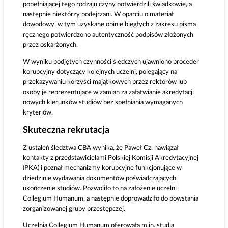
popełniającej tego rodzaju czyny potwierdzili świadkowie, a
następnie niektórzy podejrzani. W oparciu o materiał
dowodowy, w tym uzyskane opinie biegłych z zakresu pisma
ręcznego potwierdzono autentyczność podpisów złożonych
przez oskarżonych.
W wyniku podjętych czynności śledczych ujawniono proceder
korupcyjny dotyczący kolejnych uczelni, polegający na
przekazywaniu korzyści majątkowych przez rektorów lub
osoby je reprezentujące w zamian za załatwianie akredytacji
nowych kierunków studiów bez spełniania wymaganych
kryteriów.
Skuteczna rekrutacja
Z ustaleń śledztwa CBA wynika, że Paweł Cz. nawiązał
kontakty z przedstawicielami Polskiej Komisji Akredytacyjnej
(PKA) i poznał mechanizmy korupcyjne funkcjonujące w
dziedzinie wydawania dokumentów poświadczających
ukończenie studiów. Pozwoliło to na założenie uczelni
Collegium Humanum, a następnie doprowadziło do powstania
zorganizowanej grupy przestępczej.
Uczelnia Collegium Humanum oferowała m.in. studia