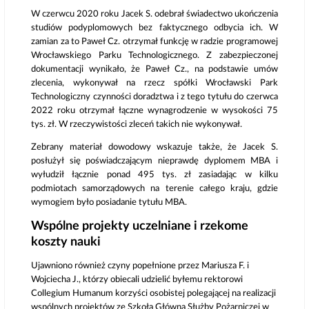
W czerwcu 2020 roku Jacek S. odebrał świadectwo ukończenia
studiów podyplomowych bez faktycznego odbycia ich. W
zamian za to Paweł Cz. otrzymał funkcję w radzie programowej
Wrocławskiego Parku Technologicznego. Z zabezpieczonej
dokumentacji wynikało, że Paweł Cz., na podstawie umów
zlecenia, wykonywał na rzecz spółki Wrocławski Park
Technologiczny czynności doradztwa i z tego tytułu do czerwca
2022 roku otrzymał łączne wynagrodzenie w wysokości 75
tys. zł. W rzeczywistości zleceń takich nie wykonywał.
Zebrany materiał dowodowy wskazuje także, że Jacek S.
posłużył się poświadczającym nieprawdę dyplomem MBA i
wyłudził łącznie ponad 495 tys. zł zasiadając w kilku
podmiotach samorządowych na terenie całego kraju, gdzie
wymogiem było posiadanie tytułu MBA.
Wspólne projekty uczelniane i rzekome
koszty nauki
Ujawniono również czyny popełnione przez Mariusza F. i
Wojciecha J., którzy obiecali udzielić byłemu rektorowi
Collegium Humanum korzyści osobistej polegającej na realizacji
wspólnych projektów ze Szkołą Główną Służby Pożarniczej w