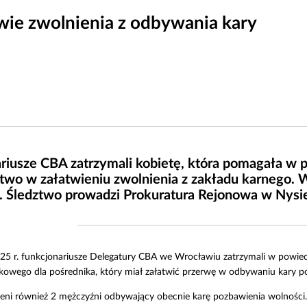
ie zwolnienia z odbywania kary
riusze CBA zatrzymali kobietę, która pomagała w p
two w załatwieniu zwolnienia z zakładu karnego. W
 Śledztwo prowadzi Prokuratura Rejonowa w Nysi
025 r. funkcjonariusze Delegatury CBA we Wrocławiu zatrzymali w powie
owego dla pośrednika, który miał załatwić przerwę w odbywaniu kary p
ni również 2 mężczyźni odbywający obecnie karę pozbawienia wolności. 