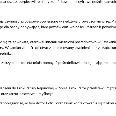
jonariusze zabezpieczyli telefony komórkowe oraz cyfrowe nośniki danych
zują czynności procesowe powierzone w śledztwie prowadzonym przez P
go dla osoby odbywającej karę pozbawienia wolności. Pośrednik powoływ
jąc się za adwokata, oferował innemu więźniowi pośrednictwo w uzyskan
y. W zamian za pośrednictwo zainteresowany zwolnieniem z zakładu karne
rednika.
zatrzymana kobieta miała pomagać pośrednikowi udostępniając rachune
adzeni do Prokuratury Rejonowej w Nysie. Prokurator przedstawił mężczy
 oraz zarzut paserstwa umyślnego.
pobiegawcze, w tym dozór Policji oraz zakaz kontaktowania się z okreś