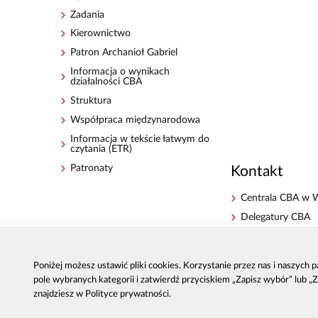
Zadania
Kierownictwo
Patron Archanioł Gabriel
Informacja o wynikach
działalności CBA
Struktura
Współpraca międzynarodowa
Informacja w tekście łatwym do
czytania (ETR)
Patronaty
Kontakt
Centrala CBA w 
Delegatury CBA
Zgłoś korupcję
Dla mediów
Poniżej możesz ustawić pliki cookies. Korzystanie przez nas i naszych
Sygnaliści - zgłos
pole wybranych kategorii i zatwierdź przyciskiem „Zapisz wybór” lub „
zewnętrzne
znajdziesz w Polityce prywatności.