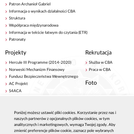
Patron Archanioł Gabriel
Informacja o wynikach działalności CBA
Struktura
Współpraca międzynarodowa
Informacja w tekście łatwym do czytania (ETR)
Patronaty
Projekty
Rekrutacja
Hercule III Programme (2014-2020)
Służba w CBA
Norweski Mechanizm Finansowy
Praca w CBA
Fundusz Bezpieczeństwa Wewnętrznego
Foto
AC Projekt
S4ACA
Antykorupcja
Kontakt
Poniżej możesz ustawić pliki cookies. Korzystanie przez nas i
Publikacje
Centrala CBA w Warszawie
naszych partnerów z opcjonalnych plików cookies, w tym
Strategie antykorupcyjne
Delegatury CBA
analitycznych i marketingowych, wymaga Twojej zgody. Aby
Platforma e-learningowa
Zgłoś korupcję
zmienić preferencje plików cookie, zaznacz pole wybranych