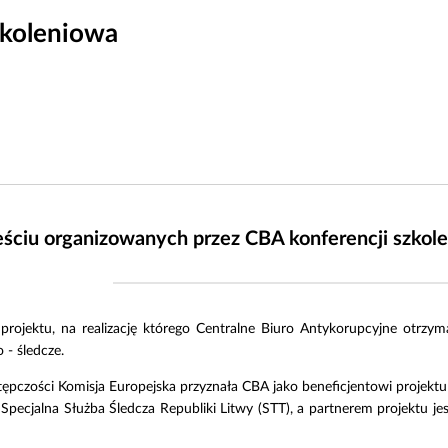
zkoleniowa
ześciu organizowanych przez CBA konferencji szkol
ojektu, na realizację którego Centralne Biuro Antykorupcyjne otrzym
- śledcze.
pczości Komisja Europejska przyznała CBA jako beneficjentowi projektu d
Specjalna Służba Śledcza Republiki Litwy (STT), a partnerem projektu jes