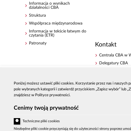
Informacja o wynikach
działalności CBA
Struktura
Współpraca międzynarodowa
Informacja w tekście łatwym do
czytania (ETR)
Patronaty
Kontakt
Centrala CBA w 
Delegatury CBA
Zgłoś korupcję
Dla mediów
Poniżej możesz ustawić pliki cookies. Korzystanie przez nas i naszych
Sygnaliści - zgłos
pole wybranych kategorii i zatwierdź przyciskiem „Zapisz wybór” lub „
zewnętrzne
znajdziesz w Polityce prywatności.
Cenimy twoją prywatność
Techniczne pliki cookies
Niezbędne pliki cookie przyczyniają się do użyteczności strony poprzez umoż
Al. Ujazdowskie 9, 00-583 Warszaw