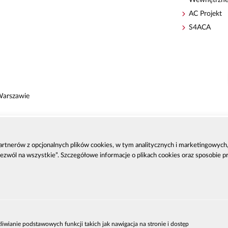
AC Projekt
S4ACA
Warszawie
 partnerów z opcjonalnych plików cookies, w tym analitycznych i marketingowyc
zenia
Zezwól na wszystkie”. Szczegółowe informacje o plikach cookies oraz sposobie 
DEKLARAC
liwianie podstawowych funkcji takich jak nawigacja na stronie i dostęp
a