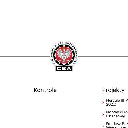
Kontrole
Projekty
Hercule III
2020)
Norweski M
Finansowy
Fundusz Bez
Wewnętrzn