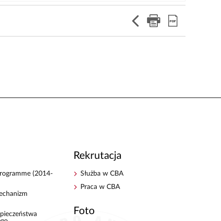
Rekrutacja
 Programme (2014-
Służba w CBA
Praca w CBA
echanizm
Foto
pieczeństwa
ego