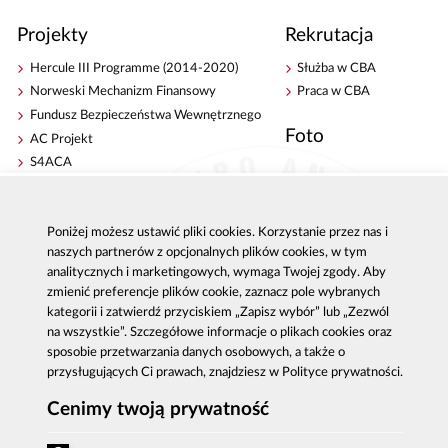
Projekty
Rekrutacja
Hercule III Programme (2014-2020)
Służba w CBA
Norweski Mechanizm Finansowy
Praca w CBA
Fundusz Bezpieczeństwa Wewnętrznego
Foto
AC Projekt
S4ACA
Antykorupcja
Kontakt
Poniżej możesz ustawić pliki cookies. Korzystanie przez nas i
Publikacje
Centrala CBA w Warszawie
naszych partnerów z opcjonalnych plików cookies, w tym
Strategie antykorupcyjne
Delegatury CBA
analitycznych i marketingowych, wymaga Twojej zgody. Aby
Platforma e-learningowa
Zgłoś korupcję
zmienić preferencje plików cookie, zaznacz pole wybranych
Dla mediów
kategorii i zatwierdź przyciskiem „Zapisz wybór” lub „Zezwól
na wszystkie”. Szczegółowe informacje o plikach cookies oraz
Sygnaliści - zgłoszenia zewnętrzne
sposobie przetwarzania danych osobowych, a także o
przysługujących Ci prawach, znajdziesz w Polityce prywatności.
Cenimy twoją prywatność
Al. Ujazdowskie 9, 00-583 Warszawa